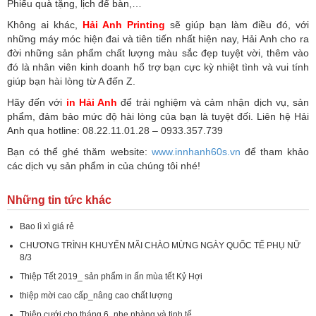
Phiếu quà tặng, lịch để bàn,…
Không ai khác,
Hải Anh Printing
sẽ giúp bạn làm điều đó, với
những máy móc hiện đai và tiên tiến nhất hiện nay, Hải Anh cho ra
đời những sản phẩm chất lượng màu sắc đẹp tuyệt vời, thêm vào
đó là nhân viên kinh doanh hổ trợ bạn cực kỳ nhiệt tình và vui tính
giúp bạn hài lòng từ A đến Z.
Hãy đến với
in Hải Anh
để trải nghiệm và cảm nhận dịch vụ, sản
phẩm, đảm bảo mức độ hài lòng của bạn là tuyệt đối. Liên hệ Hải
Anh qua hotline: 08.22.11.01.28 – 0933.357.739
Bạn có thể ghé thăm website:
www.innhanh60s.vn
để tham khảo
các dịch vụ sản phẩm in của chúng tôi nhé!
Những tin tức khác
Bao lì xì giá rẻ
CHƯƠNG TRÌNH KHUYẾN MÃI CHÀO MỪNG NGÀY QUỐC TẾ PHỤ NỮ
8/3
Thiệp Tết 2019_ sản phẩm in ấn mùa tết Kỷ Hợi
thiệp mời cao cấp_nâng cao chất lượng
Thiệp cưới cho tháng 6_nhẹ nhàng và tinh tế