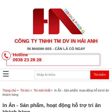
CÔNG TY TNHH TM DV IN HẢI ANH
IN NHANH 60S - CẦN LÀ CÓ NGAY
CÔNG
Hotline
TY
0938 23 28 28
TNHH
TM
☰
DV
IN
HẢI
ANH
Trang chủ
>
Tin tức
>
Tin mới nhất
>
In Ấn - Sản phẩm, hoạt động hỗ trợ tri ân
khách hàng
SẢN
In Ấn - Sản phẩm, hoạt động hỗ trợ tri ân
PHẨM