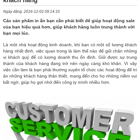
khách hàng
IN
Ngày đăng: 2016-12-02 09:14:33
DỊCH
Các sản phẩm in ấn bạn cần phải biết để giúp hoạt động sale
VỤ
của bạn hiệu quả hơn, giúp khách hàng luôn trung thành với
bạn mọi lúc.
KHUYẾN
Là một nhà hoạt động kinh doanh, khi bạn có một số lượng khách
MÃI
hàng nhất định, việc quan trọng là làm thế nào để giữ chân những
vị khách quý để có lượng doanh thu ổn định. Giữ được sự trung
thành của khách hàng đang trở nên ngày càng khó khăn. Vì vậy
TIN
việc cần làm là bạn phải thường xuyên tổ chức các hoạt động để tri
TỨC
ân những khách hàng thân thiết, mang đến cho họ những niềm vui
bất ngờ, giúp họ gợi nhớ đến công ty mình nhiều hơn.
THƯ
VIỆN
TUYỂN
DỤNG