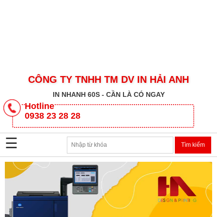
CÔNG TY TNHH TM DV IN HẢI ANH
IN NHANH 60S - CẦN LÀ CÓ NGAY
CÔNG
Hotline
TY
0938 23 28 28
TNHH
TM
☰
DV
IN
HẢI
ANH
SẢN
PHẨM