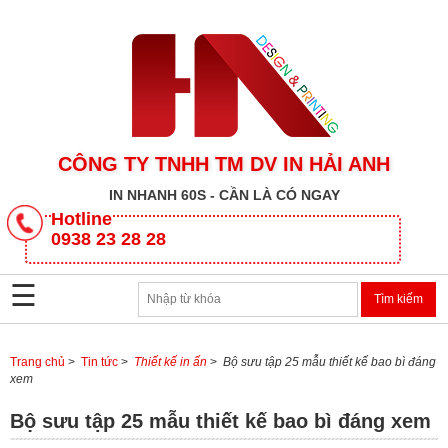
CÔNG TY TNHH TM DV IN HẢI ANH
IN NHANH 60S - CẦN LÀ CÓ NGAY
CÔNG
Hotline
TY
0938 23 28 28
TNHH
TM
☰
DV
IN
HẢI
ANH
Trang chủ
>
Tin tức
>
Thiết kế in ấn
>
Bộ sưu tập 25 mẫu thiết kế bao bì đáng
xem
SẢN
Bộ sưu tập 25 mẫu thiết kế bao bì đáng xem
PHẨM