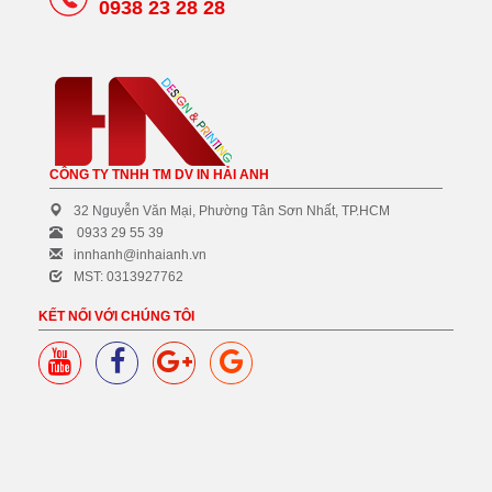
0938 23 28 28
CÔNG TY TNHH TM DV IN HẢI ANH
32 Nguyễn Văn Mại, Phường Tân Sơn Nhất, TP.HCM
0933 29 55 39
innhanh@inhaianh.vn
MST: 0313927762
KẾT NỐI VỚI CHÚNG TÔI