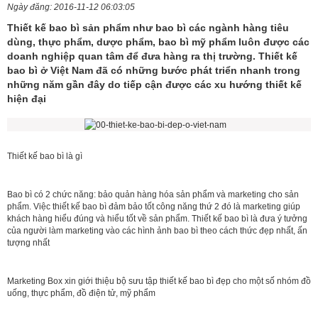
IN
Ngày đăng: 2016-11-12 06:03:05
Thiết kế bao bì sản phẩm như bao bì các ngành hàng tiêu
dùng, thực phẩm, dược phẩm, bao bì mỹ phẩm luôn được các
DỊCH
doanh nghiệp quan tâm để đưa hàng ra thị trường. Thiết kế
VỤ
bao bì ở Việt Nam đã có những bước phát triển nhanh trong
những năm gần đây do tiếp cận được các xu hướng thiết kế
KHUYẾN
hiện đại
MÃI
TIN
Thiết kế bao bì là gì
TỨC
Bao bì có 2 chức năng: bảo quản hàng hóa sản phẩm và marketing cho sản
THƯ
phẩm. Việc thiết kế bao bì đảm bảo tốt công năng thứ 2 đó là marketing giúp
khách hàng hiểu đúng và hiểu tốt về sản phẩm. Thiết kế bao bì là đưa ý tưởng
VIỆN
của người làm marketing vào các hình ảnh bao bì theo cách thức đẹp nhất, ấn
tượng nhất
TUYỂN
DỤNG
Marketing Box xin giới thiệu bộ sưu tập thiết kế bao bì đẹp cho một số nhóm đồ
uống, thực phẩm, đồ điện tử, mỹ phẩm