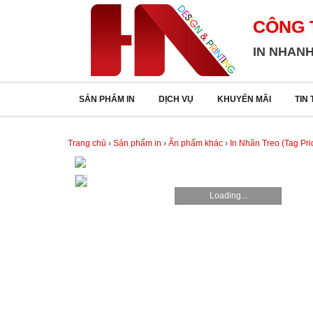
CÔNG 
CÔNG
IN NHANH
TY
TNHH
TM
SẢN PHẨM IN
DỊCH VỤ
KHUYẾN MÃI
TIN
DV
IN
HẢI
Trang chủ
›
Sản phẩm in
›
Ấn phẩm khác
›
In Nhãn Treo (Tag Pri
ANH
SẢN
Loading...
PHẨM
IN
DỊCH
VỤ