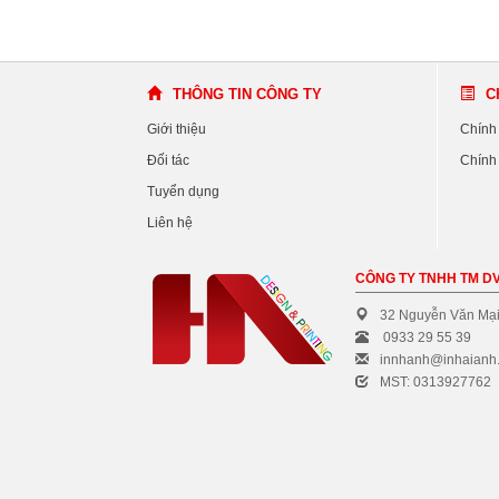
THÔNG TIN CÔNG TY
C
Giới thiệu
Chính
Đối tác
Chính 
Tuyển dụng
Liên hệ
CÔNG TY TNHH TM DV
32 Nguyễn Văn Mại
0933 29 55 39
innhanh@inhaianh
MST: 0313927762