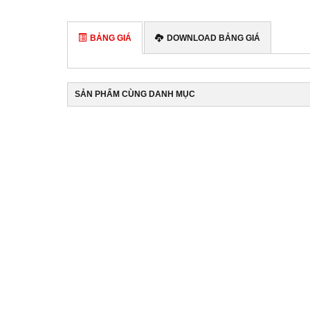
KHUYẾN
MÃI
BẢNG GIÁ
DOWNLOAD BẢNG GIÁ
TIN
TỨC
SẢN PHẨM CÙNG DANH MỤC
THƯ
VIỆN
TUYỂN
DỤNG