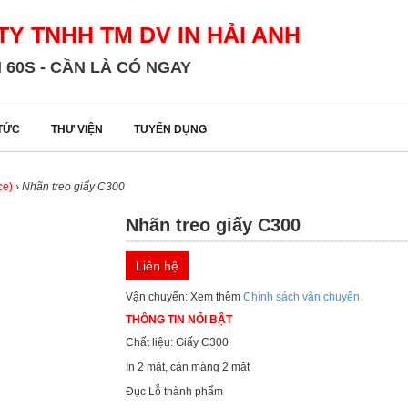
TY TNHH TM DV IN HẢI ANH
 60S - CẦN LÀ CÓ NGAY
 TỨC
THƯ VIỆN
TUYỂN DỤNG
ce)
›
Nhãn treo giấy C300
Nhãn treo giấy C300
Liên hệ
Vận chuyển: Xem thêm
Chính sách vận chuyển
THÔNG TIN NỔI BẬT
Chất liệu: Giấy C300
In 2 mặt, cán màng 2 mặt
Đục Lỗ thành phẩm