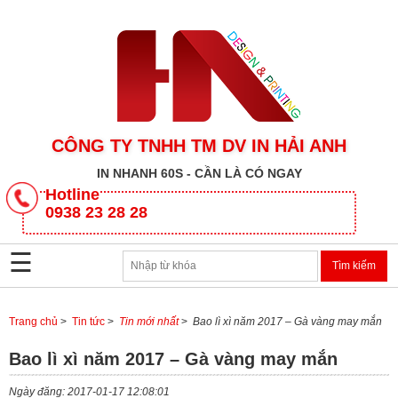
CÔNG TY TNHH TM DV IN HẢI ANH
IN NHANH 60S - CẦN LÀ CÓ NGAY
CÔNG
Hotline
TY
0938 23 28 28
TNHH
TM
☰
DV
IN
HẢI
ANH
Trang chủ
>
Tin tức
>
Tin mới nhất
>
Bao lì xì năm 2017 – Gà vàng may mắn
Bao lì xì năm 2017 – Gà vàng may mắn
SẢN
PHẨM
Ngày đăng: 2017-01-17 12:08:01