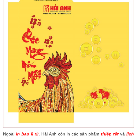
Ngoài
in bao lì xì
, Hải Anh còn in các sản phẩm
thiệp tết
và
lịch