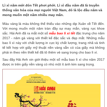
IN
Lì xì năm mới đón Tết phơi phới. Lì xì đầu năm đã là truyền
thống văn hóa của mọi người Việt Nam, đó là lộc đầu năm và
mong muốn một năm nhiều may mắn.
DỊCH
VỤ
Màu vàng là màu không thể thiếu vào những dịp Xuân về Tết đến.
Với mong muốn một năm tràn đầy sự may mắn, vàng rực khoe
KHUYẾN
sắc. Hải Anh đã ra mắt một số
mẫu bao lì xì tết
đặc trưng cho năm
2017 - năm gà vàng với thiết kế đặc sắc và đẹp mắt. Những mẫu
MÃI
bao lì xì này với chất lượng in cực kỳ chất lượng, trang nhã và tinh
tế kết hợp với giấy mỹ thuật nền vàng sẵn có của giấy mà không
TIN
phải in theo nền thiết kế đã tô thêm vẻ sang trọng cho bao lì xì.
TỨC
Sau đây Hải Anh xin giới thiệu một số mẫu bao lì xì cho năm 2017
được in trên giấy nền vàng có nhủ một ít ánh kim sang trọng.
THƯ
VIỆN
TUYỂN
DỤNG