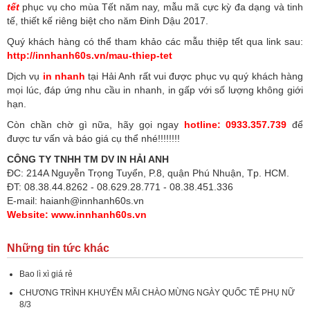
tết
phục vụ cho mùa Tết năm nay, mẫu mã cực kỳ đa dạng và tinh
tế, thiết kế riêng biệt cho năm Đinh Dậu 2017.
Quý khách hàng có thể tham khảo các mẫu thiệp tết qua link sau:
http://innhanh60s.vn/mau-thiep-tet
Dịch vụ
in nhanh
tại Hải Anh rất vui được phục vụ quý khách hàng
mọi lúc, đáp ứng nhu cầu in nhanh, in gấp với số lượng không giới
hạn.
Còn chần chờ gì nữa, hãy gọi ngay
hotline: 0933.357.739
để
được tư vấn và báo giá cụ thể nhé!!!!!!!!
CÔNG TY TNHH TM DV IN HẢI ANH
ĐC: 214A Nguyễn Trọng Tuyển, P.8, quận Phú Nhuận, Tp. HCM.
ĐT: 08.38.44.8262 - 08.629.28.771 - 08.38.451.336
E-mail: haianh@innhanh60s.vn
Website: www.innhanh60s.vn
Những tin tức khác
Bao lì xì giá rẻ
CHƯƠNG TRÌNH KHUYẾN MÃI CHÀO MỪNG NGÀY QUỐC TẾ PHỤ NỮ
8/3