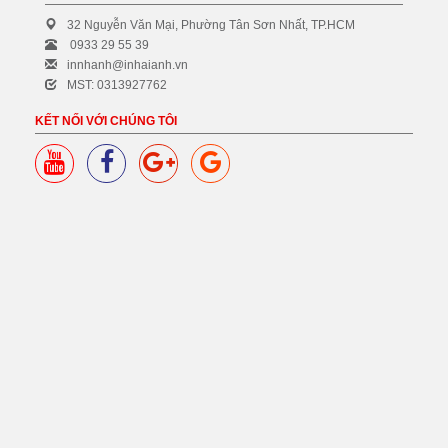
32 Nguyễn Văn Mại, Phường Tân Sơn Nhất, TP.HCM
0933 29 55 39
innhanh@inhaianh.vn
MST: 0313927762
KẾT NỐI VỚI CHÚNG TÔI