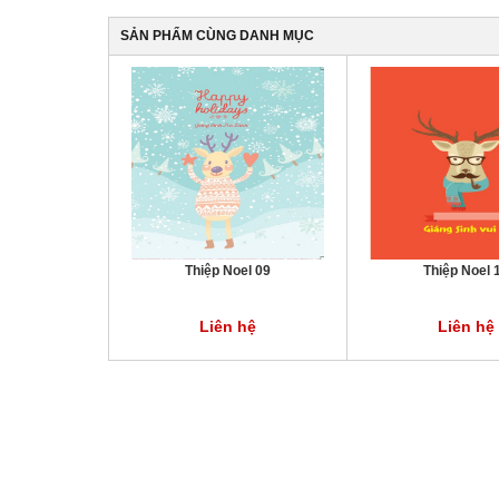
KHUYẾN
MÃI
SẢN PHẨM CÙNG DANH MỤC
TIN
TỨC
THƯ
VIỆN
TUYỂN
Thiệp Noel 09
Thiệp Noel 
DỤNG
Liên hệ
Liên hệ