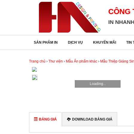
CÔNG 
CÔNG
IN NHANH
TY
TNHH
TM
SẢN PHẨM IN
DỊCH VỤ
KHUYẾN MÃI
TIN
DV
IN
HẢI
Trang chủ
›
Thư viện
›
Mẫu Ấn phẩm khác
›
Mẫu Thiệp Giáng Si
ANH
SẢN
Loading...
PHẨM
IN
DỊCH
VỤ
BẢNG GIÁ
DOWNLOAD BẢNG GIÁ