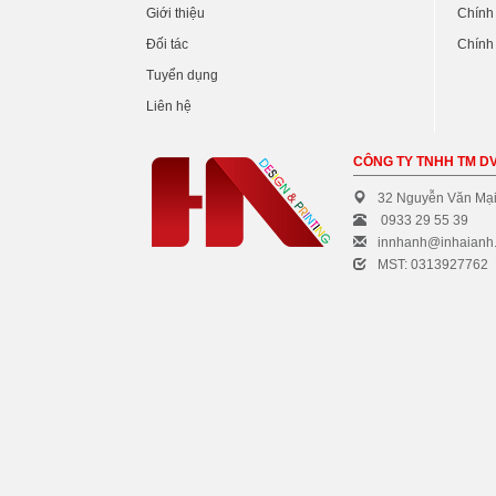
Giới thiệu
Chính
Đối tác
Chính 
Tuyển dụng
Liên hệ
CÔNG TY TNHH TM DV
32 Nguyễn Văn Mại
0933 29 55 39
innhanh@inhaianh
MST: 0313927762