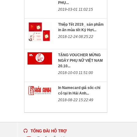
PHỤ...
2019-03-01 11:02:15
Thiệp Tết 2019_ sản phẩm
in ấn mùa tết Kỷ Hợi...
2018-12-24 08:25:22
TẶNG VOUCHER MỪNG
NGÀY PHỤ NỮ VIỆT NAM
20.10...
2018-10-03 11:51:00
In Namecard giá sốc-chỉ
có tại In Hải Anh...
2018-08-22 15:22:49
TỔNG ĐÀI HỖ TRỢ