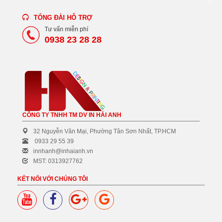
TỔNG ĐÀI HỖ TRỢ
Tư vấn miễn phí
0938 23 28 28
CÔNG TY TNHH TM DV IN HẢI ANH
32 Nguyễn Văn Mại, Phường Tân Sơn Nhất, TP.HCM
0933 29 55 39
innhanh@inhaianh.vn
MST: 0313927762
KẾT NỐI VỚI CHÚNG TÔI