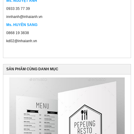
Ms. NGUYỆT ANH
0933 35 77 39
innhanh@inhaianh.vn
Ms. HUYỀN SANG
0868 19 3838
kd02@inhaianh.vn
SẢN PHẨM CÙNG DANH MỤC