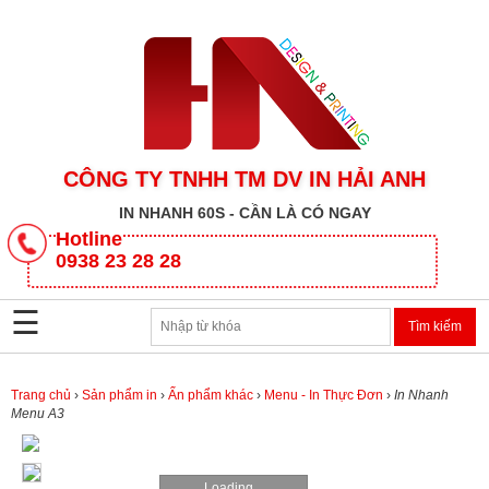
CÔNG TY TNHH TM DV IN HẢI ANH
IN NHANH 60S - CẦN LÀ CÓ NGAY
CÔNG
Hotline
TY
0938 23 28 28
TNHH
TM
☰
DV
IN
HẢI
ANH
Trang chủ
›
Sản phẩm in
›
Ấn phẩm khác
›
Menu - In Thực Đơn
›
In Nhanh
Menu A3
SẢN
PHẨM
Loading...