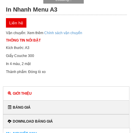
IN
In Nhanh Menu A3
DỊCH
Liên hệ
VỤ
Vận chuyển: Xem thêm
Chính sách vận chuyển
THÔNG TIN NỔI BẬT
KHUYẾN
MÃI
Kích thước: A3
Giấy Couche 300
TIN
In 4 màu, 2 mặt
TỨC
Thành phẩm: Đóng lò xo
THƯ
VIỆN
GIỚI THIỆU
TUYỂN
BẢNG GIÁ
DỤNG
DOWNLOAD BẢNG GIÁ