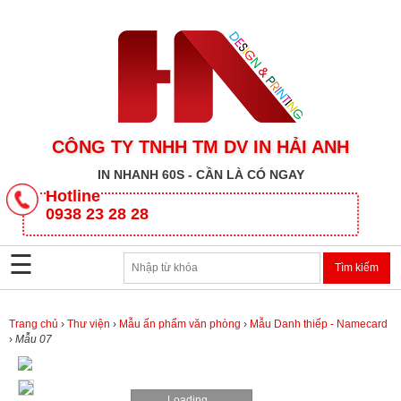
CÔNG TY TNHH TM DV IN HẢI ANH
IN NHANH 60S - CẦN LÀ CÓ NGAY
CÔNG
Hotline
TY
0938 23 28 28
TNHH
TM
☰
DV
IN
HẢI
ANH
Trang chủ
›
Thư viện
›
Mẫu ấn phẩm văn phòng
›
Mẫu Danh thiếp - Namecard
›
Mẫu 07
SẢN
PHẨM
Loading...