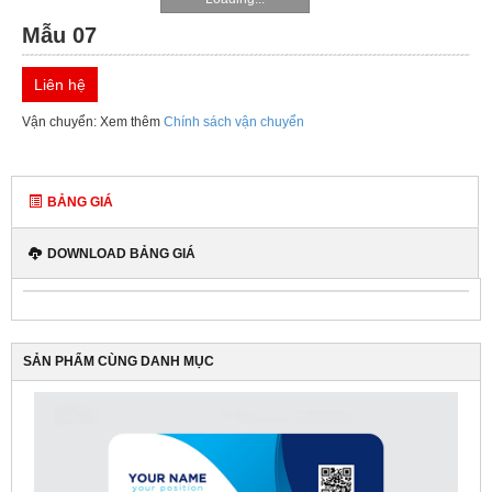
IN
Mẫu 07
DỊCH
Liên hệ
VỤ
Vận chuyển: Xem thêm
Chính sách vận chuyển
KHUYẾN
MÃI
BẢNG GIÁ
TIN
DOWNLOAD BẢNG GIÁ
TỨC
THƯ
VIỆN
SẢN PHẨM CÙNG DANH MỤC
TUYỂN
DỤNG