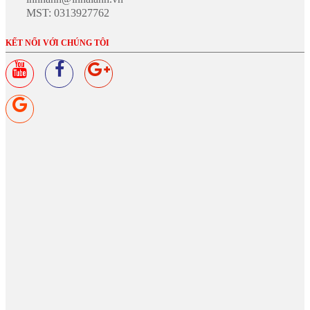
MST: 0313927762
GIA
CÔNG
KẾT NỐI VỚI CHÚNG TÔI
THÀNH
PHẨM
DỊCH
VỤ
KHUYẾN
MÃI
TIN
TỨC
THƯ
VIỆN
MẪU