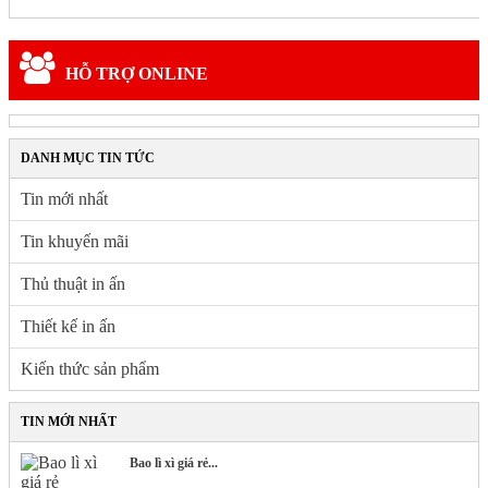
Phiếu
quà
tặng
HỖ TRỢ ONLINE
In
Tờ
Rơi
-
Tờ
DANH MỤC TIN TỨC
Gấp
–
Tin mới nhất
Brochure
In
Tin khuyến mãi
Túi
Giấy
Thủ thuật in ấn
In
Hộp
Thiết kế in ấn
Giấy
Gift
Kiến thức sản phẩm
Card
–
Gift
TIN MỚI NHẤT
Nails
Bao lì xì giá rẻ...
ẤN