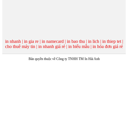
ẤN
PHẨM
VĂN
PHÒNG
Mẫu
bao
in nhanh | in gia re | in namecard | in bao thu | in lich | in thiep tet |
thư
cho thuê máy tin | in nhanh giá rẻ | in biểu mẫu | in hóa đơn giá rẻ
–
Envelops
Mẫu
Bản quyền thuộc về Công ty TNHH TM In Hải Anh
biểu
mẫu–
carbonless
Mẫu
bìa
đựng
hồ
sơ
Mẫu
Danh
thiếp
-
Namecard