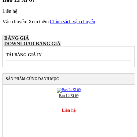
IN
Liên hệ
ẤN
Vận chuyển: Xem thêm
Chính sách vận chuyển
PHẨM
VĂN
PHÒNG
BẢNG GIÁ
DOWNLOAD BẢNG GIÁ
In
TẢI BẢNG GIÁ IN
Danh
Thiếp
-
Namecard
In
SẢN PHẨM CÙNG DANH MỤC
Biểu
Mẫu
-
Bao Lì Xì 09
Carbonless
In
Liên hệ
Bao
Thư
–
Envelops
In