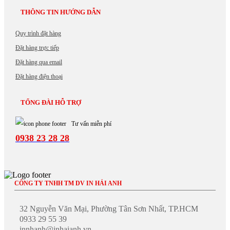
In
thẻ
THÔNG TIN HƯỚNG DẪN
nhủ
cào
Quy trình đặt hàng
In
phiếu
Đặt hàng trực tiếp
bảo
Đặt hàng qua email
hành
In
Đặt hàng điện thoại
giấy
khen,
TỔNG ĐÀI HỖ TRỢ
In
bằng
khen
Tư vấn miễn phí
0938 23 28 28
THIẾT
KẾ
IN
ẤN
CÔNG TY TNHH TM DV IN HẢI ANH
Thiết
32 Nguyễn Văn Mại, Phường Tân Sơn Nhất, TP.HCM
kế
in
0933 29 55 39
ấn
innhanh@inhaianh.vn