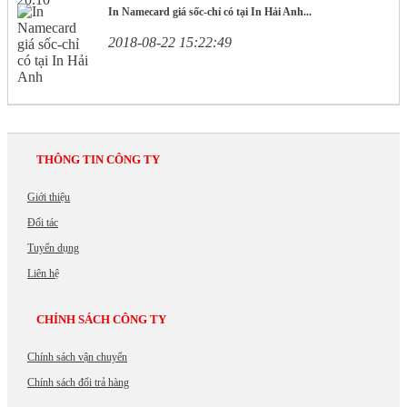
-
In Namecard giá sốc-chỉ có tại In Hải Anh...
In
Thực
2018-08-22 15:22:49
Đơn
In
Thiệp
Cưới
In
Sổ
Tay
THÔNG TIN CÔNG TY
-
Notebook
In
Giới thiệu
Decal
Đối tác
-
Sticker
Tuyển dụng
-
Liên hệ
Label
In
Tem
CHÍNH SÁCH CÔNG TY
Bảo
Hành
Chính sách vận chuyển
In
kỷ
Chính sách đổi trả hàng
yếu