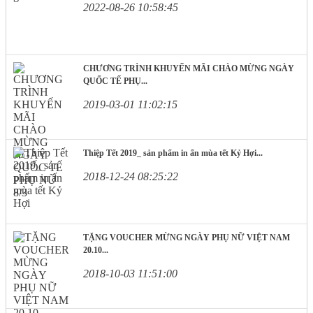
2022-08-26 10:58:45
PHẨM
TẾT
In
Bao
CHƯƠNG TRÌNH KHUYẾN MÃI CHÀO MỪNG NGÀY
Lì
QUỐC TẾ PHỤ...
Xì
2019-03-01 11:02:15
In
Lịch
In
Thiệp
Thiệp Tết 2019_ sản phẩm in ấn mùa tết Kỷ Hợi...
2018-12-24 08:25:22
ẤN
PHẨM
KHÁC
In
TẶNG VOUCHER MỪNG NGÀY PHỤ NỮ VIỆT NAM
Nhãn
20.10...
Treo
2018-10-03 11:51:00
(Tag
Price)
Menu