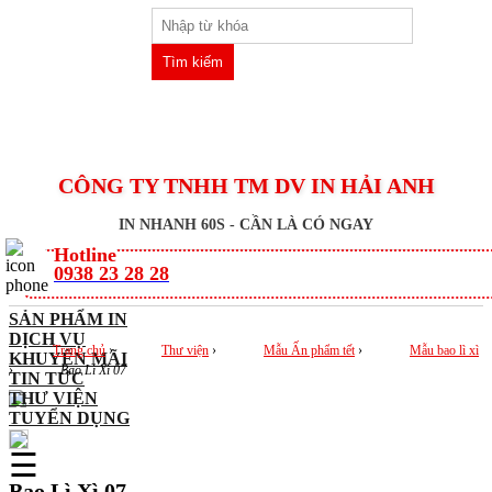
CÔNG TY TNHH TM DV IN HẢI ANH
CÔNG
IN NHANH 60S - CẦN LÀ CÓ NGAY
TY
Hotline
TNHH
0938 23 28 28
TM
DV
SẢN PHẨM IN
DỊCH VỤ
IN
Trang chủ
›
Thư viện
›
Mẫu Ấn phẩm tết
›
Mẫu bao lì xì
KHUYẾN MÃI
HẢI
›
Bao Lì Xì 07
TIN TỨC
ANH
THƯ VIỆN
TUYỂN DỤNG
☰
SẢN
PHẨM
Bao Lì Xì 07