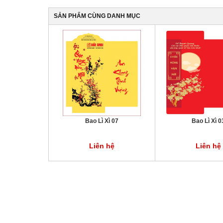
KHUYẾN
MÃI
SẢN PHẨM CÙNG DANH MỤC
TIN
TỨC
THƯ
VIỆN
TUYỂN
Bao Lì Xì 07
Bao Lì Xì 0
DỤNG
Liên hệ
Liên hệ