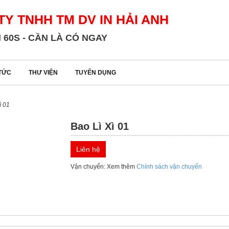
TY TNHH TM DV IN HẢI ANH
 60S - CẦN LÀ CÓ NGAY
 TỨC
THƯ VIỆN
TUYỂN DỤNG
ì 01
Bao Lì Xì 01
Liên hệ
Vận chuyển: Xem thêm
Chính sách vận chuyển