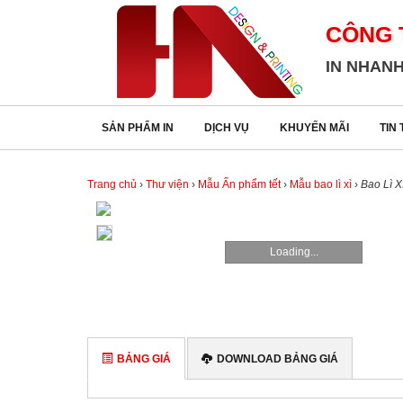
CÔNG 
CÔNG
IN NHANH
TY
TNHH
TM
SẢN PHẨM IN
DỊCH VỤ
KHUYẾN MÃI
TIN
DV
IN
HẢI
Trang chủ
›
Thư viện
›
Mẫu Ấn phẩm tết
›
Mẫu bao lì xì
›
Bao Lì X
ANH
SẢN
Loading...
PHẨM
IN
DỊCH
VỤ
BẢNG GIÁ
DOWNLOAD BẢNG GIÁ