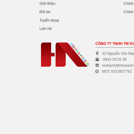
Giới thiệu
Chính
Đối tác
Chính 
Tuyển dụng
Liên hệ
CÔNG TY TNHH TM DV
32 Nguyễn Văn Mại
0933 29 55 39
innhanh@inhaianh
MST: 0313927762