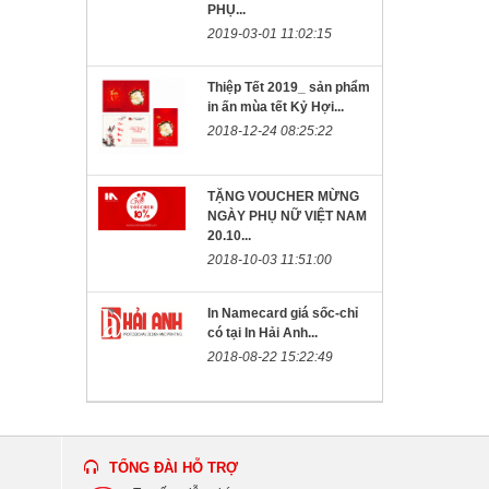
PHỤ...
2019-03-01 11:02:15
Thiệp Tết 2019_ sản phẩm
in ấn mùa tết Kỷ Hợi...
2018-12-24 08:25:22
TẶNG VOUCHER MỪNG
NGÀY PHỤ NỮ VIỆT NAM
20.10...
2018-10-03 11:51:00
In Namecard giá sốc-chỉ
có tại In Hải Anh...
2018-08-22 15:22:49
TỔNG ĐÀI HỖ TRỢ